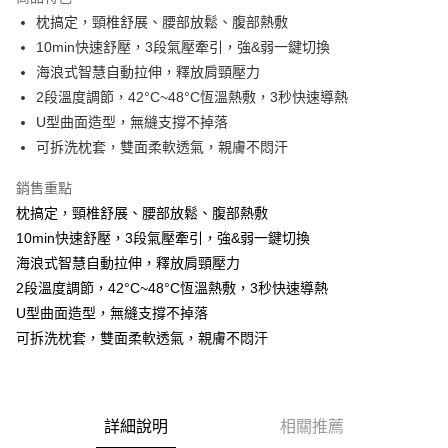
悠遊付
枕搞定，頸椎舒展、腰部放鬆、腹部熱敷
10min快速舒壓，3段氣壓牽引，強&弱一鍵切換
運送方式
海浪式智慧自動拉伸，釋放肩頸壓力
2段溫度調節，42°C~48°C恆溫熱敷，3秒快速導熱
宅配
U型曲面造型，無縫支撐不掉落
每筆NT$100，滿NT$1,000(含以上)免運費
可拆洗枕套，雙面柔軟透氣，親膚不悶汗
貨到付現給宅配司機 (大家電需貨到付款服務 請電洽0977103621)
銷售重點
每筆NT$150，滿NT$2,000(含以上)免運費
枕搞定，頸椎舒展、腰部放鬆、腹部熱敷
10min快速舒壓，3段氣壓牽引，強&弱一鍵切換
海浪式智慧自動拉伸，釋放肩頸壓力
2段溫度調節，42°C~48°C恆溫熱敷，3秒快速導熱
U型曲面造型，無縫支撐不掉落
可拆洗枕套，雙面柔軟透氣，親膚不悶汗
詳細說明
相關推薦