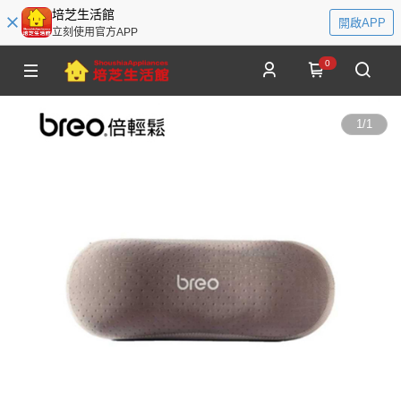
培芝生活館
開啟APP
立刻使用官方APP
0
1
/
1