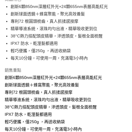
悠遊付
創新6顆850nm深層紅外光+24顆655nm表層高能紅光
創新球面透鏡＋蜂窩聚能，聚光高效養髮
運送方式
專利72 根圓頭梳齒，真人抓揉感按摩
精華導液系統，滾珠均勻出液，精華吸收更到位
宅配
38°C熱力搭配頭皮精華，滲透頭皮，髮根全面梳醒
每筆NT$100，滿NT$1,000(含以上)免運費
IPX7 防水，乾溼髮都適用
貨到付現給宅配司機 (大家電需貨到付款服務 請電洽0977103621)
輕巧便攜，僅250g ，再送收納袋
每筆NT$150，滿NT$2,000(含以上)免運費
每天10分鐘，可使用一周，充滿電3小時內
銷售重點
創新6顆850nm深層紅外光+24顆655nm表層高能紅光
創新球面透鏡＋蜂窩聚能，聚光高效養髮
專利72 根圓頭梳齒，真人抓揉感按摩
精華導液系統，滾珠均勻出液，精華吸收更到位
38°C熱力搭配頭皮精華，滲透頭皮，髮根全面梳醒
IPX7 防水，乾溼髮都適用
輕巧便攜，僅250g ，再送收納袋
每天10分鐘，可使用一周，充滿電3小時內