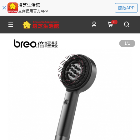
培芝生活館
開啟APP
立刻使用官方APP
0
1
/
1