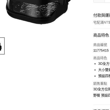
付款與運
宅配滿NT$
付款方式
商品特色
信用卡一
商品編號
11775415
LINE Pay
商品特色
街口支付
3D全
大小雙
悠遊付
預設四
銷售重點
運送方式
3D全方位
野餐 預設
宅配
每筆NT$1