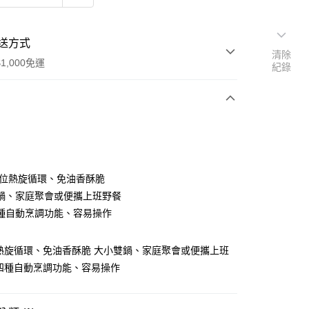
送方式
清除
1,000免運
紀錄
次付款
方位熱旋循環、免油香酥脆
鍋、家庭聚會或便攜上班野餐
種自動烹調功能、容易操作
熱旋循環、免油香酥脆 大小雙鍋、家庭聚會或便攜上班
四種自動烹調功能、容易操作
00，滿NT$1,000(含以上)免運費