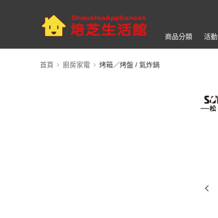
商品分類
活動
首頁
廚房家電
烤箱／烤盤 / 氣炸鍋