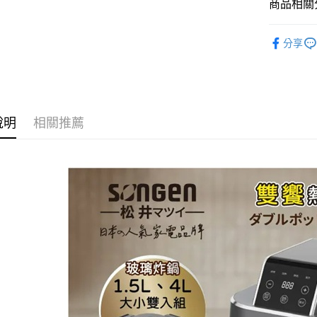
商品相關分
貨到付現給
每筆NT$1
廚房家電
分享
說明
相關推薦