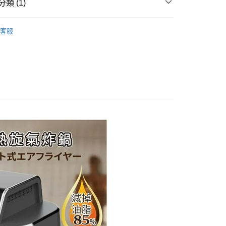
類 (1)
宅配司機 (大家電需貨到付款服務 請電洽0977103621)
50，滿NT$2,000(含以上)免運費
烤箱／烤盤 / 氣炸鍋
客服