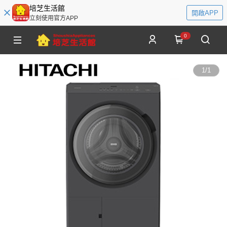
培芝生活館
開啟APP
立刻使用官方APP
0
1
/
1