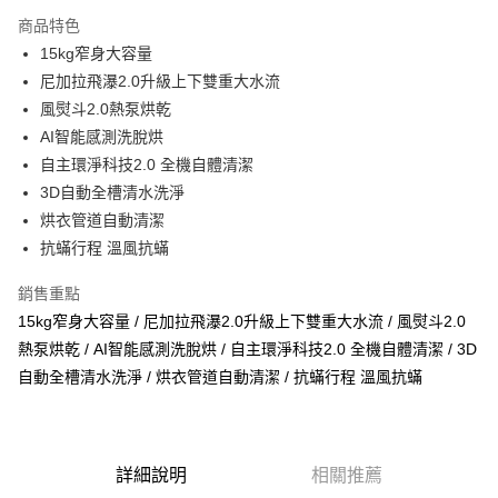
街口支付
商品特色
悠遊付
15kg窄身大容量
尼加拉飛瀑2.0升級上下雙重大水流
ATM付款
風熨斗2.0熱泵烘乾
AI智能感測洗脫烘
運送方式
自主環淨科技2.0 全機自體清潔
宅配
3D自動全槽清水洗淨
每筆NT$100，滿NT$1,000(含以上)免運費
烘衣管道自動清潔
抗蟎行程 溫風抗蟎
貨到付現給宅配司機 (大家電需貨到付款服務 請電洽0977103621)
每筆NT$150，滿NT$2,000(含以上)免運費
銷售重點
15kg窄身大容量 / 尼加拉飛瀑2.0升級上下雙重大水流 / 風熨斗2.0
熱泵烘乾 / AI智能感測洗脫烘 / 自主環淨科技2.0 全機自體清潔 / 3D
自動全槽清水洗淨 / 烘衣管道自動清潔 / 抗蟎行程 溫風抗蟎
詳細說明
相關推薦