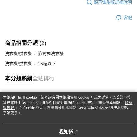
顯示電腦版詳細說明
客服
商品相關分類 (2)
洗衣機/烘衣機
滾筒式洗衣機
洗衣機/烘衣機
15kg以下
本分類熱銷
全站排行
本網站中使用 cookie，欲查詢有關本網站使用 cookie 方式之詳情，及若您不希
熱門標籤
望在電腦上使用 cookie 時應如何變更電腦的 cookie 設定，請參閱本網站「
隱私
權條款
」之 Cookie 聲明。您繼續使用本網站即表示您同意本公司得按本網站使
用條款之 Cookie 聲明使用 cookie。
了解更多 >
我知道了