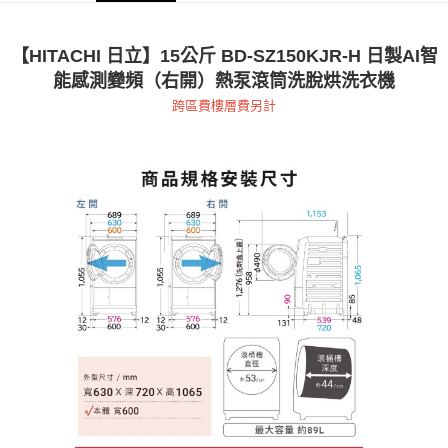
【HITACHI 日立】15公斤 BD-SZ150KJR-H 日製AI智
能感測變頻（右開）熱泵滾筒洗脫烘洗衣機
跨區費樓層費另計