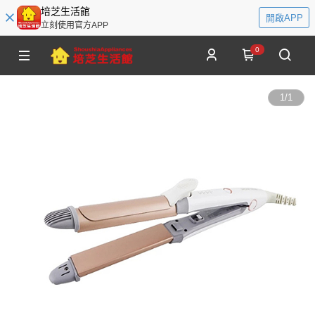
培芝生活館
開啟APP
立刻使用官方APP
0
1
/
1