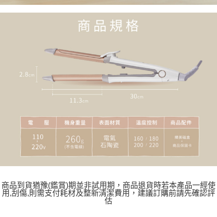
商品到貨猶豫(鑑賞)期並非試用期，商品退貨時若本產品一經使
用,刮傷,則需支付耗材及整新清潔費用，建議訂購前請先確認評
估