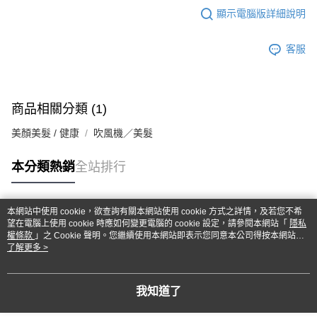
顯示電腦版詳細說明
客服
商品相關分類 (1)
美顏美髮 / 健康
吹風機／美髮
本分類熱銷
全站排行
本網站中使用 cookie，欲查詢有關本網站使用 cookie 方式之詳情，及若您不希
熱門標籤
望在電腦上使用 cookie 時應如何變更電腦的 cookie 設定，請參閱本網站「
隱私
權條款
」之 Cookie 聲明。您繼續使用本網站即表示您同意本公司得按本網站使
用條款之 Cookie 聲明使用 cookie。
了解更多 >
我知道了