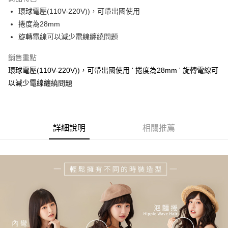
悠遊付
環球電壓(110V-220V))，可帶出國使用
捲度為28mm
ATM付款
旋轉電線可以減少電線纏繞問題
運送方式
銷售重點
宅配
環球電壓(110V-220V))，可帶出國使用 ' 捲度為28mm ' 旋轉電線可
每筆NT$100，滿NT$1,000(含以上)免運費
以減少電線纏繞問題
貨到付現給宅配司機 (大家電需貨到付款服務 請電洽0977103621)
每筆NT$150，滿NT$2,000(含以上)免運費
詳細說明
相關推薦