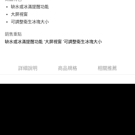
悠遊付
缺水或冰滿提醒功能
大屏視窗
ATM付款
可調整衛生冰塊大小
運送方式
銷售重點
宅配
缺水或冰滿提醒功能 '大屏視窗 '可調整衛生冰塊大小
每筆NT$100，滿NT$1,000(含以上)免運費
貨到付現給宅配司機 (大家電需貨到付款服務 請電洽0977103621)
詳細說明
商品規格
相關推薦
每筆NT$150，滿NT$2,000(含以上)免運費