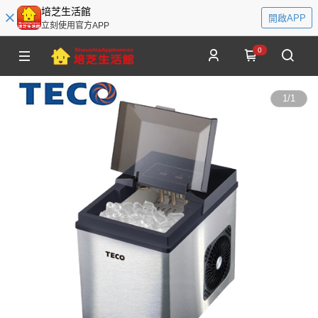
培芝生活館
開啟APP
立刻使用官方APP
0
1
/
1