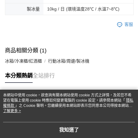
製冰量
10kg / 日 (環境溫度28℃ / 水溫7~8℃)
客服
商品相關分類 (1)
冰箱/冷凍櫃/紅酒櫃
行動冰箱/周邊/製冰機
本分類熱銷
全站排行
本網站中使用 cookie，欲查詢有關本網站使用 cookie 方式之詳情，及若您不希
熱門標籤
望在電腦上使用 cookie 時應如何變更電腦的 cookie 設定，請參閱本網站「
隱私
權條款
」之 Cookie 聲明。您繼續使用本網站即表示您同意本公司得按本網站使
用條款之 Cookie 聲明使用 cookie。
了解更多 >
我知道了