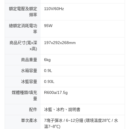
額定電壓及額定
110V/60Hz
頻率
總額定消耗電功
95W
率
商品尺寸(寬x深
197x292x268mm
x高)
商品重量
6kg
水箱容量
0.9L
冰籃容量
0.93L
媒體種類/填充
R600a/17.5g
量
配件
冰籃、冰杓、說明書
單次產冰
7塊子彈冰 / 6~12分鐘 (環境溫度28℃ / 水
溫7~8℃)