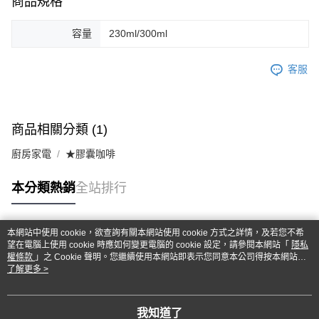
商品規格
容量
230ml/300ml
客服
商品相關分類 (1)
廚房家電
★膠囊咖啡
本分類熱銷
全站排行
本網站中使用 cookie，欲查詢有關本網站使用 cookie 方式之詳情，及若您不希
熱門標籤
望在電腦上使用 cookie 時應如何變更電腦的 cookie 設定，請參閱本網站「
隱私
權條款
」之 Cookie 聲明。您繼續使用本網站即表示您同意本公司得按本網站使
用條款之 Cookie 聲明使用 cookie。
了解更多 >
我知道了