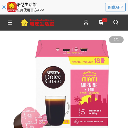
培芝生活館
開啟APP
立刻使用官方APP
0
1
/
1