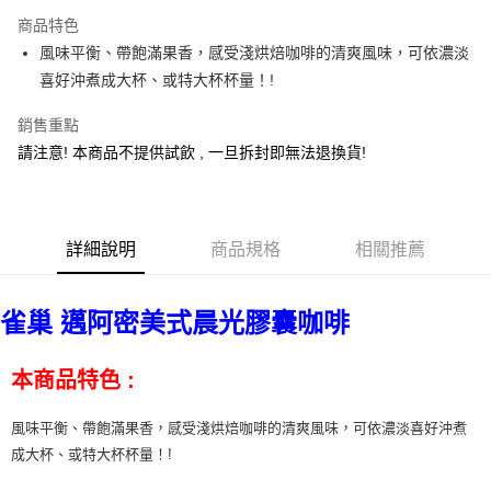
街口支付
商品特色
悠遊付
風味平衡、帶飽滿果香，感受淺烘焙咖啡的清爽風味，可依濃淡
喜好沖煮成大杯、或特大杯杯量！!
ATM付款
銷售重點
運送方式
請注意! 本商品不提供試飲 , 一旦拆封即無法退換貨!
宅配
每筆NT$100，滿NT$1,000(含以上)免運費
貨到付現給宅配司機 (大家電需貨到付款服務 請電洽0977103621)
詳細說明
商品規格
相關推薦
每筆NT$150，滿NT$2,000(含以上)免運費
雀巢 邁阿密美式晨光膠囊咖啡
本商品特色 :
風味平衡、帶飽滿果香，感受淺烘焙咖啡的清爽風味，可依濃淡喜好沖煮
成大杯、或特大杯杯量！!