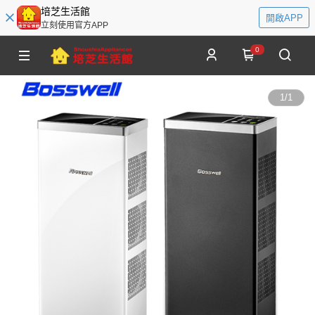
培芝生活館
開啟APP
立刻使用官方APP
0
1
/
1