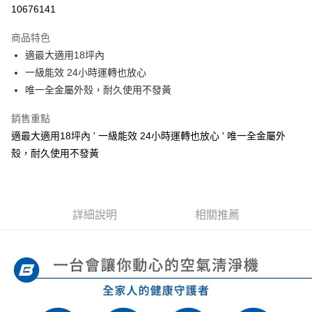
LINE Pay
10676141
街口支付
商品特色
悠遊付
適最大適用18坪內
一級能效 24小時運轉也放心
ATM付款
唯一全金屬外殼，耐久使用不發黃
運送方式
銷售重點
宅配
適最大適用18坪內 ' 一級能效 24小時運轉也放心 ' 唯一全金屬外
每筆NT$100，滿NT$1,000(含以上)免運費
殼，耐久使用不發黃
貨到付現給宅配司機 (大家電需貨到付款服務 請電洽0977103621)
每筆NT$150，滿NT$2,000(含以上)免運費
詳細說明
相關推薦