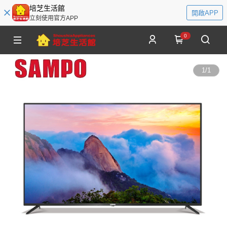
培芝生活館
開啟APP
立刻使用官方APP
0
1
/
1