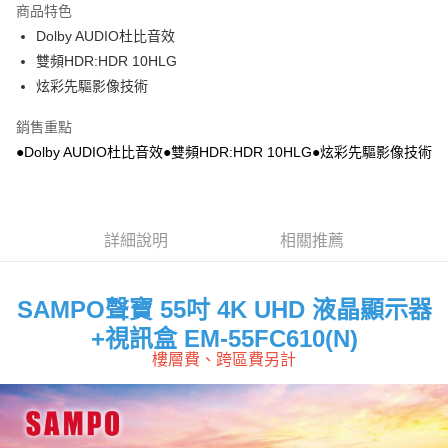
商品特色
悠遊付
Dolby AUDIO杜比音效
雙頻HDR:HDR 10HLG
ATM付款
炫彩先驅影像技術
運送方式
銷售重點
宅配
●Dolby AUDIO杜比音效●雙頻HDR:HDR 10HLG●炫彩先驅影像技術
每筆NT$100，滿NT$1,000(含以上)免運費
貨到付現給宅配司機 (大家電需貨到付款服務 請電洽0977103621)
詳細說明
相關推薦
每筆NT$150，滿NT$2,000(含以上)免運費
SAMPO聲寶 55吋 4K UHD 液晶顯示器
+視訊盒 EM-55FC610(N)
樓層費、跨區費另計