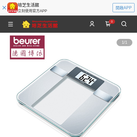
培芝生活館
開啟APP
立刻使用官方APP
0
1
/
1