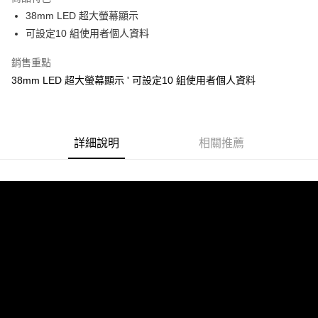
悠遊付
38mm LED 超大螢幕顯示
可設定10 組使用者個人資料
ATM付款
銷售重點
運送方式
38mm LED 超大螢幕顯示 ' 可設定10 組使用者個人資料
宅配
每筆NT$100，滿NT$1,000(含以上)免運費
貨到付現給宅配司機 (大家電需貨到付款服務 請電洽0977103621)
詳細說明
相關推薦
每筆NT$150，滿NT$2,000(含以上)免運費