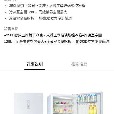
悠遊付
350L變頻上冷藏下冷凍，人體工學玻璃觸控冰箱
冷凍室空間128L，同級業界空間最大
ATM付款
冷藏室金屬鋁板， 加強3D立方冷流循環
運送方式
銷售重點
宅配
●350L變頻上冷藏下冷凍，人體工學玻璃觸控冰箱●冷凍室空間
每筆NT$100，滿NT$1,000(含以上)免運費
128L，同級業界空間最大●冷藏室金屬鋁板， 加強3D立方冷流循環
貨到付現給宅配司機 (大家電需貨到付款服務 請電洽0977103621)
每筆NT$150，滿NT$2,000(含以上)免運費
詳細說明
相關推薦