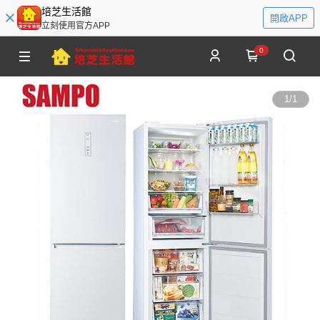
培芝生活館
開啟APP
立刻使用官方APP
0
1
/
1