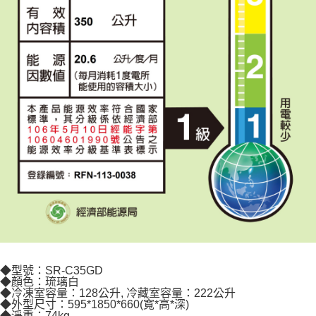
◆型號：SR-C35GD
◆顏色：琉璃白
◆冷凍室容量：128公升, 冷藏室容量：222公升
◆外型尺寸：595*1850*660(寬*高*深)
◆淨重：74kg