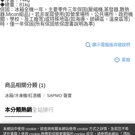
◆總重：81kg
保固：冰箱全機一年，主要零件三年保固(壓縮機,蒸發器,散熱
器,Micon組品)。若非家庭使用(如營業場所、公共場所、政府機
關、學校、及工廠等)或特殊地區(如海邊、硫磺區、溫泉區等)
時，僅一年保固(所有保固依保證書說明為準)
顯示電腦版詳細說明
客服
商品相關分類 (1)
冰箱/冷凍櫃/紅酒櫃
SAPMO 聲寶
本分類熱銷
全站排行
本網站中使用 cookie，欲查詢有關本網站使用 cookie 方式之詳情，及若您不希
熱門標籤
望在電腦上使用 cookie 時應如何變更電腦的 cookie 設定，請參閱本網站「
隱私