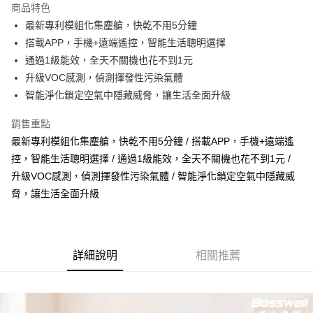
商品特色
悠遊付
最新專利模組化集塵艙，快乾不用5分鐘
搭載APP，手機+遠端遙控，智能生活聰明選擇
ATM付款
通過1級能效，全天不關機也花不到1元
升級VOC感測，偵測揮發性污染氣體
運送方式
智能淨化鎖定空氣中隱藏威脅，讓生活全面升級
宅配
每筆NT$100，滿NT$1,000(含以上)免運費
銷售重點
最新專利模組化集塵艙，快乾不用5分鐘 / 搭載APP，手機+遠端遙
貨到付現給宅配司機 (大家電需貨到付款服務 請電洽0977103621)
控，智能生活聰明選擇 / 通過1級能效，全天不關機也花不到1元 /
每筆NT$150，滿NT$2,000(含以上)免運費
升級VOC感測，偵測揮發性污染氣體 / 智能淨化鎖定空氣中隱藏威
脅，讓生活全面升級
詳細說明
相關推薦