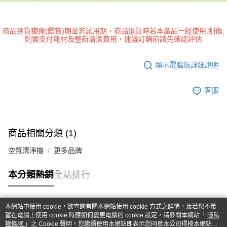
商品到貨猶豫(鑑賞)期並非試用期，商品退貨時若本產品一經使用,刮傷,
則需支付耗材及整新清潔費用，建議訂購前請先確認評估
顯示電腦版詳細說明
客服
商品相關分類 (1)
空氣清淨機
更多品牌
本分類熱銷
全站排行
本網站中使用 cookie，欲查詢有關本網站使用 cookie 方式之詳情，及若您不希
熱門標籤
望在電腦上使用 cookie 時應如何變更電腦的 cookie 設定，請參閱本網站「
隱私
權條款
」之 Cookie 聲明。您繼續使用本網站即表示您同意本公司得按本網站使