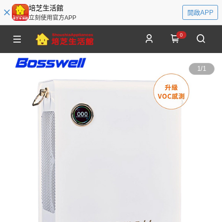
培芝生活館
開啟APP
立刻使用官方APP
0
1
/
1