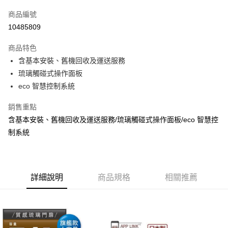
信用卡一次付款
商品編號
LINE Pay
10485809
街口支付
商品特色
悠遊付
含基本安裝、舊機回收及運送服務
琉璃觸碰式操作面板
ATM付款
eco 智慧控制系統
運送方式
銷售重點
宅配
含基本安裝、舊機回收及運送服務/琉璃觸碰式操作面板/eco 智慧控
每筆NT$100，滿NT$1,000(含以上)免運費
制系統
貨到付現給宅配司機 (大家電需貨到付款服務 請電洽0977103621)
每筆NT$150，滿NT$2,000(含以上)免運費
詳細說明
商品規格
相關推薦