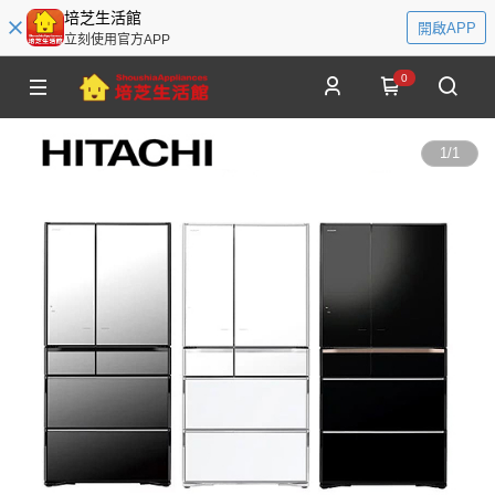
培芝生活館
開啟APP
立刻使用官方APP
0
1
/
1