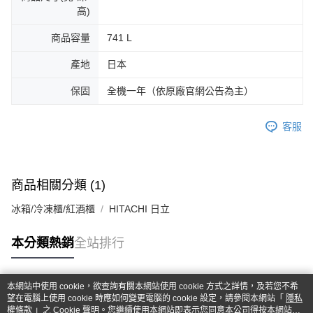
高)
商品容量
741 L
產地
日本
保固
全機一年（依原廠官網公告為主）
客服
商品相關分類 (1)
冰箱/冷凍櫃/紅酒櫃
HITACHI 日立
本分類熱銷
全站排行
本網站中使用 cookie，欲查詢有關本網站使用 cookie 方式之詳情，及若您不希
熱門標籤
望在電腦上使用 cookie 時應如何變更電腦的 cookie 設定，請參閱本網站「
隱私
權條款
」之 Cookie 聲明。您繼續使用本網站即表示您同意本公司得按本網站使