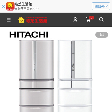
培芝生活館
開啟APP
立刻使用官方APP
0
1
/
1