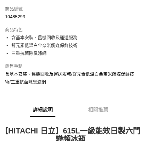
信用卡一次付款
商品編號
LINE Pay
10485293
街口支付
商品特色
悠遊付
含基本安裝、舊機回收及運送服務
釕元素低溫白金奈米觸媒保鮮技術
ATM付款
三重抗菌除臭濾網
運送方式
銷售重點
宅配
含基本安裝、舊機回收及運送服務/釕元素低溫白金奈米觸媒保鮮技
每筆NT$100，滿NT$1,000(含以上)免運費
術/三重抗菌除臭濾網
貨到付現給宅配司機 (大家電需貨到付款服務 請電洽0977103621)
每筆NT$150，滿NT$2,000(含以上)免運費
詳細說明
相關推薦
【HITACHI 日立】615L一級能效日製六門
變頻冰箱