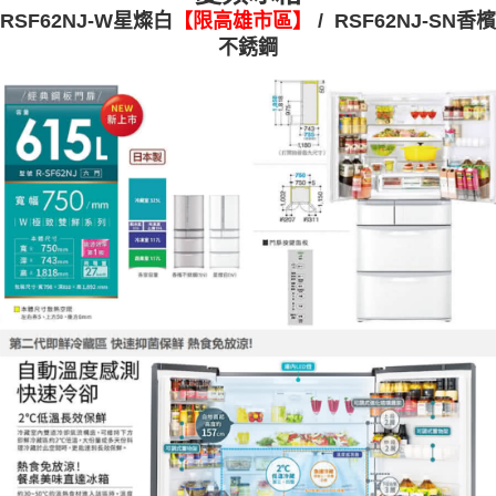
RSF62NJ-W星燦白
【限高雄市區】
/ RSF62NJ-SN香檳
不銹鋼