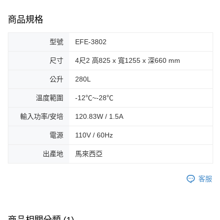
商品規格
型號
EFE-3802
尺寸
4尺2 高825 x 寬1255 x 深660 mm
公升
280L
溫度範圍
-12℃~-28℃
輸入功率/安培
120.83W / 1.5A
電源
110V / 60Hz
出產地
馬來西亞
客服