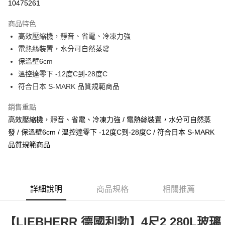
10475261
街口支付
商品特色
悠遊付
高效壓縮機，靜音、省電、冷凍力強
電熱絲裝置，水分可自然蒸發
運送方式
保溫壁6cm
溫控達零下 -12度C到-28度C
宅配
符合日本 S-MARK 品質規範商品
每筆NT$100，滿NT$1,000(含以上)免運費
貨到付現給宅配司機 (大家電需貨到付款服務 請電洽0977103621)
銷售重點
高效壓縮機，靜音、省電、冷凍力強 / 電熱絲裝置，水分可自然蒸
每筆NT$150，滿NT$2,000(含以上)免運費
發 / 保溫壁6cm / 溫控達零下 -12度C到-28度C / 符合日本 S-MARK
品質規範商品
詳細說明
商品規格
相關推薦
【LIEBHERR 德國利勃】4尺2 280L玻璃