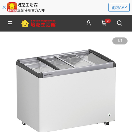
培芝生活館
開啟APP
立刻使用官方APP
0
1
/
1