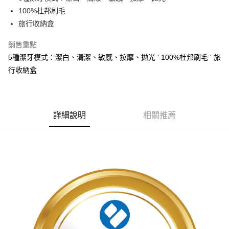
100%杜邦刷毛
ATM付款
旅行收納盒
運送方式
銷售重點
宅配
5種潔牙模式：潔白、清潔、敏感、按摩、拋光 ' 100%杜邦刷毛 ' 旅
每筆NT$100，滿NT$1,000(含以上)免運費
行收納盒
貨到付現給宅配司機 (大家電需貨到付款服務 請電洽0977103621)
每筆NT$150，滿NT$2,000(含以上)免運費
詳細說明
相關推薦