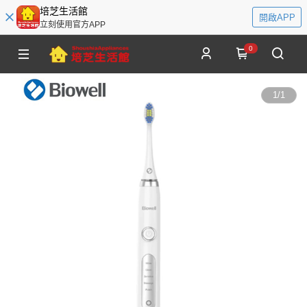
培芝生活館
開啟APP
立刻使用官方APP
0
1
/
1