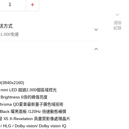
清除
送方式
紀錄
1,000免運
次付款
(3840x2160)
e mini LED 超過2,000個區域控光
e Brightness 6倍的峰值亮度
 Chroma QD夏普最新量子廣色域技術
-Black 曜黑面板 /120Hz 倍速動態補償
 X5 X-Revelation 高畫質影像處理晶片
 HLG / Dolby vision/ Dolby vision IQ