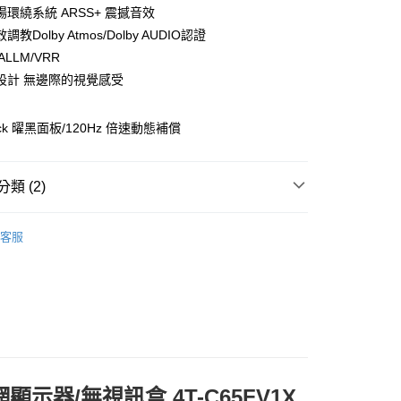
環繞系統 ARSS+ 震撼音效
00，滿NT$1,000(含以上)免運費
教Dolby Atmos/Dolby AUDIO認證
/ALLM/VRR
宅配司機 (大家電需貨到付款服務 請電洽0977103621)
設計 無邊際的視覺感受
50，滿NT$2,000(含以上)免運費
ack 曜黑面板/120Hz 倍速動態補償
類 (2)
SHARP 夏普
客服
51"-65吋以下
網顯示器/無視訊盒 4T-C65FV1X