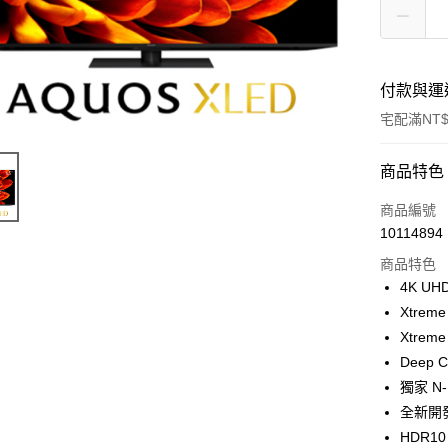
付款與運
宅配滿NT$
付款方式
商品特色
信用卡一
商品編號
10114894
LINE Pay
商品特色
街口支付
4K UHD
Xtrem
悠遊付
Xtrem
ATM付款
Deep
獨家 N
全新開發
運送方式
HDR10 /