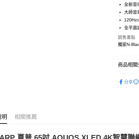
宅配
全新音場
每筆NT$1
大師音效調
120Hz
貨到付現給
全平面
每筆NT$1
銷售重點
獨家N-Bl
商品相關分
電視/影像
分享
電視/影像
說明
相關推薦
ARP 夏普 65吋 AQUOS XLED 4K智慧聯